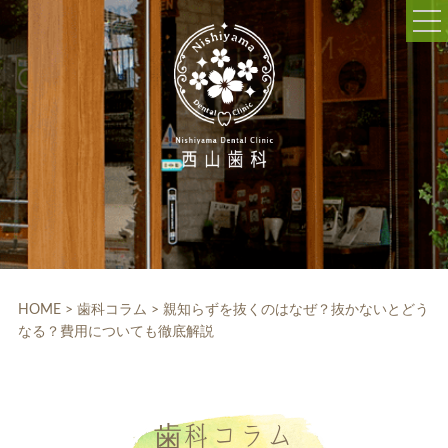
052-703-5225
9:30～12:30/14:00～18:30
休診日:木曜、日曜、祝日
WEB予約
HOME
クリニック紹介
HOME
>
歯科コラム
>
親知らずを抜くのはなぜ？抜かないとどう
なる？費用についても徹底解説
院内設備
院長・スタッフ紹介
診療科目
歯科コラム