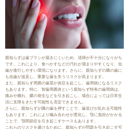
親知らずは歯ブラシが届きにくいため、清掃が不十分になりがち
です。これにより、食べかすなどの汚れが溜まりやすくなり、虫
歯が進行しやすい環境になります。さらに、親知らずの隣の歯に
も虫歯が波及し、重要な歯を失うリスクが高まります。
また、親知らず周囲の歯茎が炎症を起こし、歯周病になるリスク
もあります。特に、智歯周囲炎という親知らず特有の歯周病は、
痛みや腫れ、膿の発生などを引き起こし、場合によっては日常生
活に支障をきたす可能性も否定できません。
さらに、親知らずが隣の歯を押すことで、歯並びが乱れる可能性
もあります。これにより噛み合わせが悪化し、顎に負担がかかる
ことで、顎関節症を引き起こすケースもあります。
これらのリスクを避けるために、親知らずが問題を引き起こす可