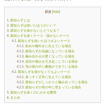
入れ歯
矯正治療
目次
[
hide
]
1.
親知らずとは
2.
親知らずは抜いたほうがいい？
3.
親知らずを抜かないとどうなる？
4.
親知らずを抜くケース・抜かないケース
4.1.
親知らずを抜いたほうがよいケース
4.1.1.
斜めや横向きに生えている場合
予防歯科
よくある質問
4.1.2.
親知らずが虫歯になっている場合
4.1.3.
噛み合わせが悪くなっている場合
診療時間・アクセス
4.1.4.
炎症や痛みを引き起こしている場合
4.1.5.
顎の骨の中に嚢胞ができている場合
4.2.
親知らずを抜かなくてもよいケース
採用情報
4.2.1.
真っすぐ正常に生えている場合
4.2.2.
親知らずがしっかりと噛み合っている場合
医院からのお知らせ
4.2.3.
親知らずが骨の中に埋まっている場合
5.
親知らずを抜くのにかかる費用
歯科コラム
6.
まとめ