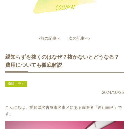
COLUMN
投
«前の記事へ
次の記事へ»
稿
一般歯科
小児歯科
ナ
親知らずを抜くのはなぜ？抜かないとどうなる？
ビ
ゲ
費用についても徹底解説
ー
シ
ョ
歯科コラム
ン
2024/10/25
補綴治療
補綴料金表
ホワイトニング
こんにちは。愛知県名古屋市名東区にある歯医者「西山歯科」で
す。