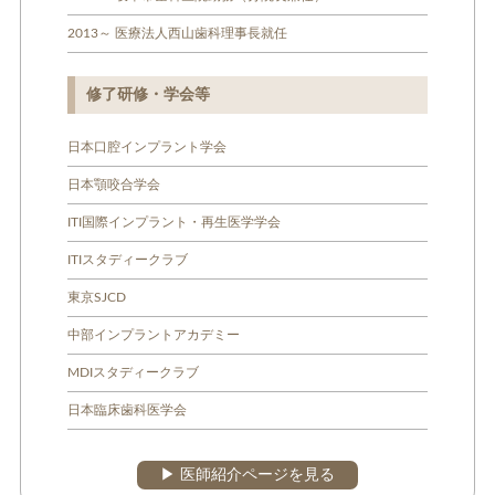
2013～ 医療法人西山歯科理事長就任
修了研修・学会等
日本口腔インプラント学会
日本顎咬合学会
ITI国際インプラント・再生医学学会
ITIスタディークラブ
東京SJCD
中部インプラントアカデミー
MDIスタディークラブ
日本臨床歯科医学会
▶︎ 医師紹介ページを見る