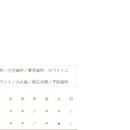
科／小児歯科／審美歯科・ホワイトニ
ラント／入れ歯／矯正治療／予防歯科
月
火
水
木
金
土
日
●
●
／
●
●
／
●
●
／
●
▲
／