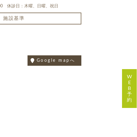
18:00 休診日：木曜、日曜、祝日
施設基準
Google mapへ
W
E
B
予
約