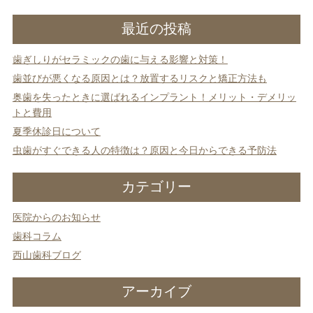
入れ歯
矯正治療
最近の投稿
歯ぎしりがセラミックの歯に与える影響と対策！
歯並びが悪くなる原因とは？放置するリスクと矯正方法も
奥歯を失ったときに選ばれるインプラント！メリット・デメリッ
トと費用
夏季休診日について
予防歯科
よくある質問
虫歯がすぐできる人の特徴は？原因と今日からできる予防法
診療時間・アクセス
カテゴリー
採用情報
医院からのお知らせ
歯科コラム
医院からのお知らせ
西山歯科ブログ
歯科コラム
アーカイブ