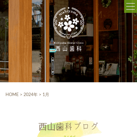
052-703-5225
9:30～12:30/14:00～18:30
休診日:木曜、日曜、祝日
WEB予約
HOME
クリニック紹介
HOME
>
2024年
>
1月
院内設備
院長・スタッフ紹介
西山歯科ブログ
診療科目