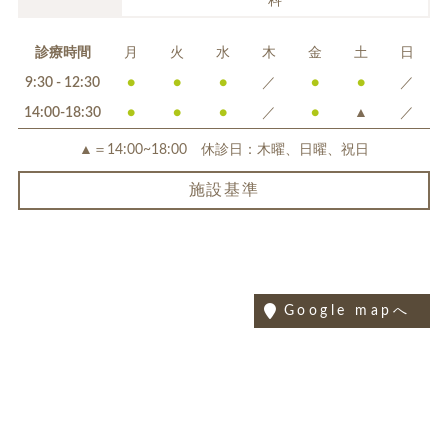
科
診療時間
月
火
水
木
金
土
日
9:30 - 12:30
●
●
●
／
●
●
／
14:00-18:30
●
●
●
／
●
▲
／
▲＝14:00~18:00 休診日：木曜、日曜、祝日
施設基準
Google mapへ