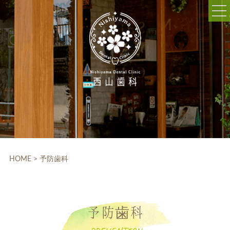
052-703-5225
9:30～12:30/14:00～18:30
休診日:木曜、日曜、祝日
WEB予約
HOME
クリニック紹介
HOME
>
予防歯科
院内設備
院長・スタッフ紹介
予防歯科
診療科目