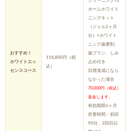
クリーニング×2
入れ歯
矯正治療
ホームホワイト
ニングキット
（ジェル2ヶ月
分）+ホワイト
ニング歯磨剤、
おすすめ！
歯ブラシ、しみ
118,800円（税
予防歯科
よくある質問
ホワイトエッ
止め付き
込）
センスコース
目標達成になら
診療時間・アクセス
なかった場合
70,000円（税込）
採用情報
。
返金します
医院からのお知らせ
有効期限6ヶ月
所要時間：初回
歯科コラム
90分、2回目以