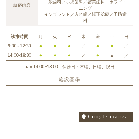
一般歯科／小児歯科／審美歯科・ホワイト
診療内容
ニング
インプラント／入れ歯／矯正治療／予防歯
科
診療時間
月
火
水
木
金
土
日
9:30 - 12:30
●
●
●
／
●
●
／
14:00-18:30
●
●
●
／
●
▲
／
▲＝14:00~18:00 休診日：木曜、日曜、祝日
施設基準
Google mapへ