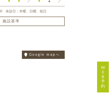
●
●
／
●
▲
／
18:00 休診日：木曜、日曜、祝日
施設基準
Google mapへ
W
E
B
予
約