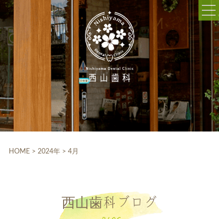
052-703-5225
9:30～12:30/14:00～18:30
休診日:木曜、日曜、祝日
WEB予約
HOME
クリニック紹介
HOME
>
2024年
>
4月
院内設備
院長・スタッフ紹介
西山歯科ブログ
診療科目