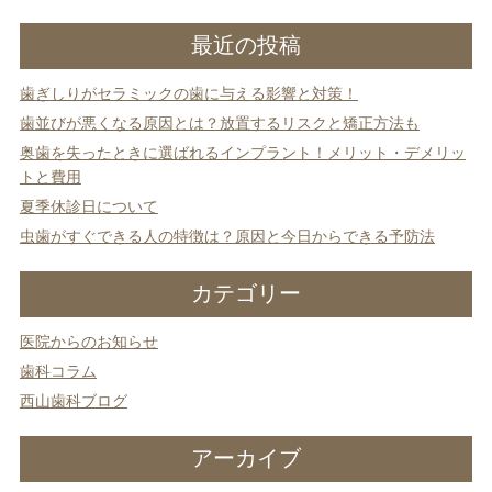
入れ歯
矯正治療
最近の投稿
歯ぎしりがセラミックの歯に与える影響と対策！
歯並びが悪くなる原因とは？放置するリスクと矯正方法も
奥歯を失ったときに選ばれるインプラント！メリット・デメリッ
トと費用
夏季休診日について
予防歯科
よくある質問
虫歯がすぐできる人の特徴は？原因と今日からできる予防法
診療時間・アクセス
カテゴリー
採用情報
医院からのお知らせ
歯科コラム
医院からのお知らせ
西山歯科ブログ
歯科コラム
アーカイブ