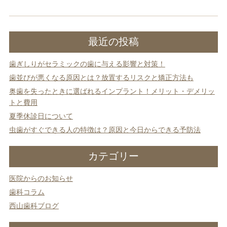
入れ歯
矯正治療
最近の投稿
歯ぎしりがセラミックの歯に与える影響と対策！
歯並びが悪くなる原因とは？放置するリスクと矯正方法も
奥歯を失ったときに選ばれるインプラント！メリット・デメリッ
トと費用
予防歯科
よくある質問
夏季休診日について
虫歯がすぐできる人の特徴は？原因と今日からできる予防法
診療時間・アクセス
カテゴリー
採用情報
医院からのお知らせ
医院からのお知らせ
歯科コラム
歯科コラム
西山歯科ブログ