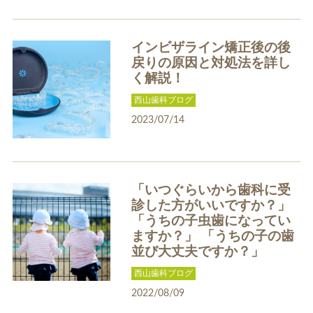
インビザライン矯正後の後
戻りの原因と対処法を詳し
ホワイトエッセンス
ホワイトニング料金表
く解説！
西山歯科ブログ
2023/07/14
「いつぐらいから歯科に受
歯周病治療
インプラント
診した方がいいですか？」
「うちの子虫歯になってい
ますか？」 「うちの子の歯
並び大丈夫ですか？」
西山歯科ブログ
2022/08/09