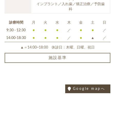
インプラント／入れ歯／矯正治療／予防歯
科
診療時間
月
火
水
木
金
土
日
9:30 - 12:30
●
●
●
／
●
●
／
14:00-18:30
●
●
●
／
●
▲
／
▲＝14:00~18:00 休診日：木曜、日曜、祝日
施設基準
Google mapへ