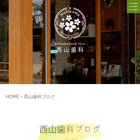
052-703-5225
9:30～12:30/14:00～18:30
休診日:木曜、日曜、祝日
WEB予約
HOME
クリニック紹介
HOME
>
西山歯科ブログ
院内設備
院長・スタッフ紹介
西山歯科ブログ
診療科目