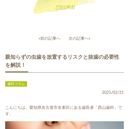
COLUMN
投
«前の記事へ
次の記事へ»
稿
一般歯科
小児歯科
ナ
親知らずの虫歯を放置するリスクと抜歯の必要性
ビ
ゲ
を解説！
ー
シ
ョ
歯科コラム
ン
2025/02/21
補綴治療
補綴料金表
ホワイトニング
こんにちは。愛知県名古屋市名東区にある歯医者「西山歯科」で
す。