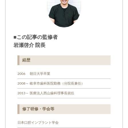
■この記事の監修者
岩瀬啓介 院長
経歴
2006 朝日大学卒業
2008～ 岐阜市歯科医院勤務（分院長兼任）
2013～ 医療法人西山歯科理事長就任
修了研修・学会等
日本口腔インプラント学会