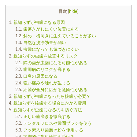
入れ歯
矯正治療
目次
[
hide
]
1.
親知らずが虫歯になる原因
1.1.
歯磨きがしにくい位置にある
1.2.
斜め・横向きに生えていることが多い
1.3.
自然な洗浄効果が弱い
1.4.
虫歯になっても気づきにくい
2.
親知らずの虫歯を放置するリスク
予防歯科
よくある質問
2.1.
隣の歯が虫歯になる可能性がある
2.2.
歯周病のリスクが高まる
2.3.
口臭の原因になる
診療時間・アクセス
2.4.
強い痛みや腫れが生じる
2.5.
細菌が全身に広がる危険性がある
採用情報
3.
親知らずが虫歯になったら抜歯が必要？
4.
親知らずを抜歯する場合にかかる費用
医院からのお知らせ
5.
親知らずが虫歯になるのを防ぐ方法
5.1.
正しい歯磨きを徹底する
歯科コラム
5.2.
デンタルフロスや歯間ブラシを使う
5.3.
フッ素入り歯磨き粉を使用する