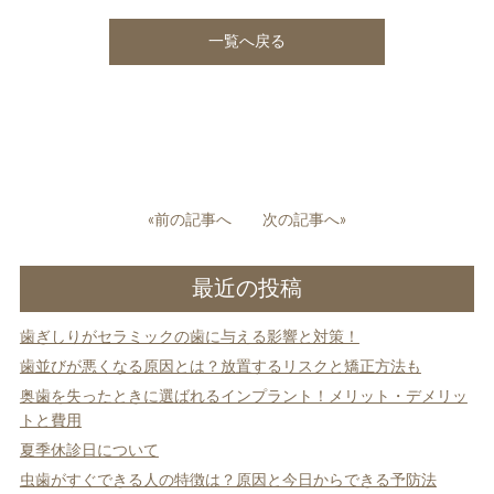
一覧へ戻る
投
«前の記事へ
次の記事へ»
稿
ナ
最近の投稿
ビ
ゲ
歯ぎしりがセラミックの歯に与える影響と対策！
ー
シ
歯並びが悪くなる原因とは？放置するリスクと矯正方法も
ョ
奥歯を失ったときに選ばれるインプラント！メリット・デメリッ
ン
トと費用
夏季休診日について
虫歯がすぐできる人の特徴は？原因と今日からできる予防法