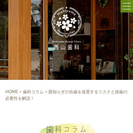
052-703-5225
9:30～12:30/14:00～18:30
休診日:木曜、日曜、祝日
WEB予約
HOME
クリニック紹介
HOME
>
歯科コラム
>
親知らずの虫歯を放置するリスクと抜歯の
必要性を解説！
院内設備
院長・スタッフ紹介
診療科目
歯科コラム