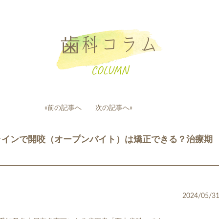
歯科コラム
COLUMN
投
«前の記事へ
次の記事へ»
稿
ナ
ラインで開咬（オープンバイト）は矯正できる？治療期
ビ
ゲ
ー
シ
ョ
ン
2024/05/3