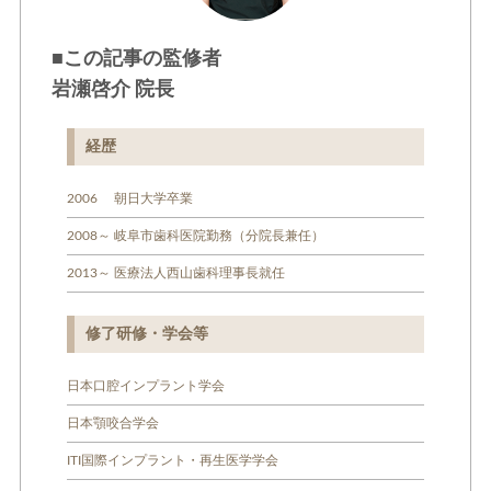
■この記事の監修者
岩瀬啓介 院長
経歴
2006 朝日大学卒業
2008～ 岐阜市歯科医院勤務（分院長兼任）
2013～ 医療法人西山歯科理事長就任
修了研修・学会等
日本口腔インプラント学会
日本顎咬合学会
ITI国際インプラント・再生医学学会