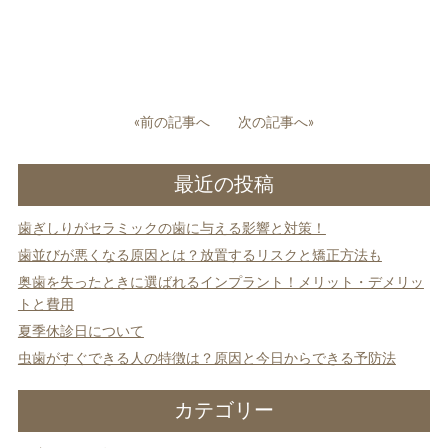
投
«前の記事へ
次の記事へ»
稿
ナ
最近の投稿
ビ
ゲ
歯ぎしりがセラミックの歯に与える影響と対策！
ー
シ
歯並びが悪くなる原因とは？放置するリスクと矯正方法も
ョ
奥歯を失ったときに選ばれるインプラント！メリット・デメリッ
ン
トと費用
夏季休診日について
虫歯がすぐできる人の特徴は？原因と今日からできる予防法
カテゴリー