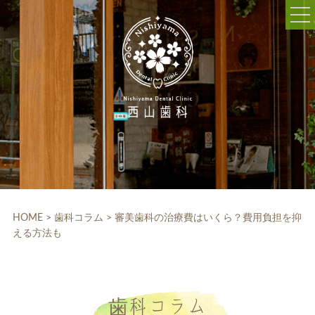
052-703-5225
9:30～12:30/14:00～18:30
休診日:木曜、日曜、祝日
WEB予約
HOME
クリニック紹介
HOME
>
歯科コラム
>
審美歯科の治療費はいくら？費用負担を抑
える方法も
院内設備
院長・スタッフ紹介
診療科目
歯科コラム