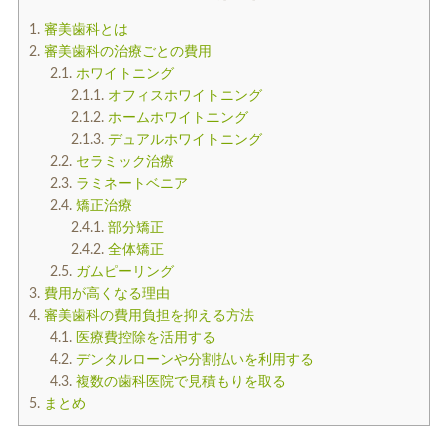
入れ歯
矯正治療
1.
審美歯科とは
2.
審美歯科の治療ごとの費用
2.1.
ホワイトニング
2.1.1.
オフィスホワイトニング
2.1.2.
ホームホワイトニング
2.1.3.
デュアルホワイトニング
2.2.
セラミック治療
2.3.
ラミネートベニア
予防歯科
よくある質問
2.4.
矯正治療
2.4.1.
部分矯正
2.4.2.
全体矯正
診療時間・アクセス
2.5.
ガムピーリング
3.
費用が高くなる理由
採用情報
4.
審美歯科の費用負担を抑える方法
4.1.
医療費控除を活用する
医院からのお知らせ
4.2.
デンタルローンや分割払いを利用する
4.3.
複数の歯科医院で見積もりを取る
歯科コラム
5.
まとめ