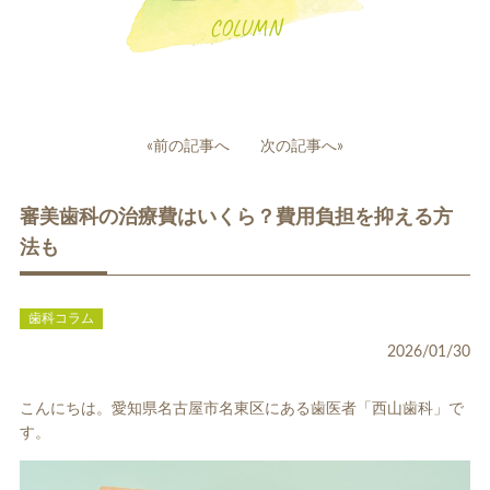
COLUMN
投
«前の記事へ
次の記事へ»
稿
一般歯科
小児歯科
ナ
審美歯科の治療費はいくら？費用負担を抑える方
ビ
ゲ
法も
ー
シ
ョ
歯科コラム
ン
2026/01/30
補綴治療
補綴料金表
ホワイトニング
こんにちは。愛知県名古屋市名東区にある歯医者「西山歯科」で
す。