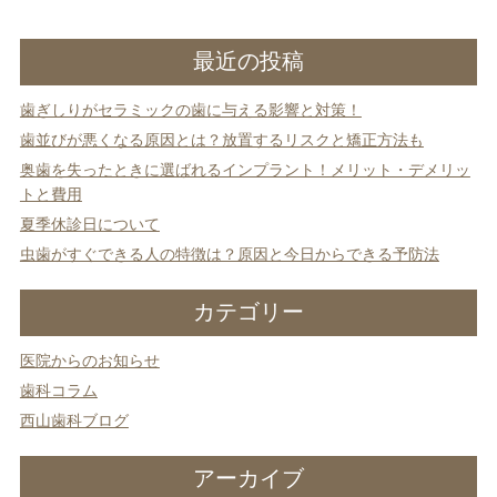
稿
ナ
最近の投稿
ビ
ゲ
歯ぎしりがセラミックの歯に与える影響と対策！
ー
シ
歯並びが悪くなる原因とは？放置するリスクと矯正方法も
ョ
奥歯を失ったときに選ばれるインプラント！メリット・デメリッ
ン
トと費用
夏季休診日について
虫歯がすぐできる人の特徴は？原因と今日からできる予防法
カテゴリー
医院からのお知らせ
歯科コラム
西山歯科ブログ
アーカイブ