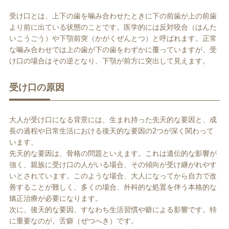
受け口とは、上下の歯を噛み合わせたときに下の前歯が上の前歯
より前に出ている状態のことです。医学的には反対咬合（はんた
いこうごう）や下顎前突（かがくぜんとつ）と呼ばれます。正常
な噛み合わせでは上の歯が下の歯をわずかに覆っていますが、受
け口の場合はその逆となり、下顎が前方に突出して見えます。
受け口の原因
大人が受け口になる背景には、生まれ持った先天的な要因と、成
長の過程や日常生活における後天的な要因の2つが深く関わって
います。
先天的な要因は、骨格の問題といえます。これは遺伝的な影響が
強く、親族に受け口の人がいる場合、その傾向が受け継がれやす
いとされています。このような場合、大人になってから自力で改
善することが難しく、多くの場合、外科的な処置を伴う本格的な
矯正治療が必要になります。
次に、後天的な要因、すなわち生活習慣や癖による影響です。特
に重要なのが、舌癖（ぜつへき）です。