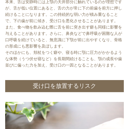
本来、舌は安静時には上顎の天井部分に触れているのが理想です
が、舌が低い位置にあると、舌の力が常に下の前歯を前方に押し
続けることになります。この持続的な弱い力が積み重なること
で、下の歯が前に傾き、受け口を悪化させることがあります。
また、食べ物を飲み込む際に舌を前に突き出す癖も同様に影響を
与えることがあります。さらに、鼻炎などで鼻呼吸が困難な人が
口呼吸を続けていると、無意識に下顎が前に出やすくなり、骨格
の形成にも悪影響を及ぼします。
そのほかにも、頬杖をつく癖や、寝る時に顎に圧力がかかるよう
な体勢（うつ伏せ寝など）を長期間続けることも、顎の成長や歯
並びに偏った力を加え、受け口の一因となることがあります。
受け口を放置するリスク