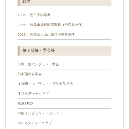
経歴
2006 朝日大学卒業
2008～ 岐阜市歯科医院勤務（分院長兼任）
2013～ 医療法人西山歯科理事長就任
修了研修・学会等
日本口腔インプラント学会
日本顎咬合学会
ITI国際インプラント・再生医学学会
ITIスタディークラブ
東京SJCD
中部インプラントアカデミー
MDIスタディークラブ