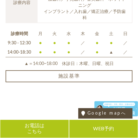
診療内容
ニング
インプラント／入れ歯／矯正治療／予防歯
科
診療時間
月
火
水
木
金
土
日
9:30 - 12:30
●
●
●
／
●
●
／
14:00-18:30
●
●
●
／
●
▲
／
▲＝14:00~18:00 休診日：木曜、日曜、祝日
施設基準
Google mapへ
お電話は
WEB予約
こちら