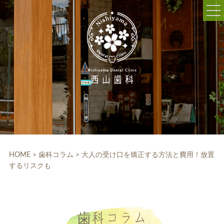
052-703-5225
9:30～12:30/14:00～18:30
休診日:木曜、日曜、祝日
WEB予約
HOME
クリニック紹介
HOME
>
歯科コラム
>
大人の受け口を矯正する方法と費用！放置
するリスクも
院内設備
院長・スタッフ紹介
診療科目
歯科コラム