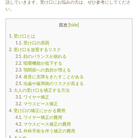
説していきます。受け口にお悩みの方は、ぜひ参考にしてくださ
入れ歯
矯正治療
い。
目次
[
hide
]
1.
受け口とは
1.1.
受け口の原因
2.
受け口を放置するリスク
2.1.
顔のバランスが崩れる
予防歯科
よくある質問
2.2.
咀嚼機能が低下する
2.3.
顎関節への負担が増える
2.4.
発音に支障をきたすことがある
診療時間・アクセス
2.5.
虫歯や歯周病のリスクが高まる
3.
大人の受け口を矯正する方法
採用情報
3.1.
ワイヤー矯正
3.2.
マウスピース矯正
医院からのお知らせ
4.
受け口の矯正にかかる費用
4.1.
ワイヤー矯正の費用
歯科コラム
4.2.
マウスピース矯正の費用
4.3.
外科手術を伴う矯正の費用