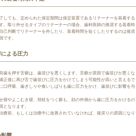
了しても、定められた保定期間は保定装置であるリテーナーを装着する
す。取り外せるタイプのリテーナーの場合、歯科医師の推奨する装着時
自己判断でリテーナーを外したり、装着時間を短くしたりするのは後戻
因です。
癖による圧力
前歯を押す舌癖は、歯並びを悪くします。舌癖が原因で歯並びが悪くな
矯正後に再び舌で歯並びに圧力をかけてしまう可能性が高いと言えるで
に口呼吸、歯ぎしりや食いしばりも歯に圧力をかけ、歯並びに影響を与
せ寝やよこむき寝、頬杖をつく癖も、顔の外側から歯に圧力をかけるの
因となります。
治療前、もしくは治療中に改善されていなければ、後戻りの原因になり
の影響