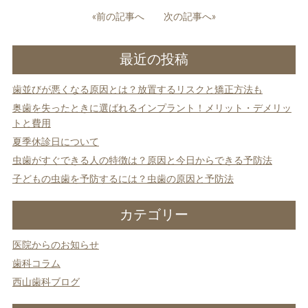
投
«前の記事へ
次の記事へ»
稿
ナ
最近の投稿
ビ
ゲ
歯並びが悪くなる原因とは？放置するリスクと矯正方法も
ー
シ
奥歯を失ったときに選ばれるインプラント！メリット・デメリッ
ョ
トと費用
ン
夏季休診日について
虫歯がすぐできる人の特徴は？原因と今日からできる予防法
子どもの虫歯を予防するには？虫歯の原因と予防法
カテゴリー
医院からのお知らせ
歯科コラム
西山歯科ブログ