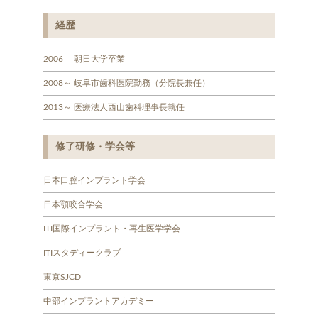
経歴
2006 朝日大学卒業
2008～ 岐阜市歯科医院勤務（分院長兼任）
2013～ 医療法人西山歯科理事長就任
修了研修・学会等
日本口腔インプラント学会
日本顎咬合学会
ITI国際インプラント・再生医学学会
ITIスタディークラブ
東京SJCD
中部インプラントアカデミー