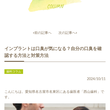
COLUMN
投
«前の記事へ
次の記事へ»
稿
一般歯科
小児歯科
ナ
インプラントは口臭が気になる？自分の口臭を確
ビ
ゲ
認する方法と対策方法
ー
シ
ョ
歯科コラム
ン
2024/10/11
補綴治療
補綴料金表
ホワイトニング
こんにちは。愛知県名古屋市名東区にある歯医者「西山歯科」で
す。