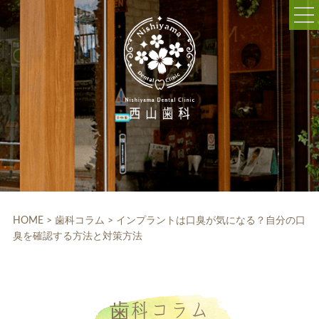
052-703-5225
9:30～12:30/14:00～18:30
休診日:木曜、日曜、祝日
WEB予約
HOME
クリニック紹介
HOME
>
歯科コラム
>
インプラントは口臭が気になる？自分の口
臭を確認する方法と対策方法
院内設備
院長・スタッフ紹介
診療科目
歯科コラム