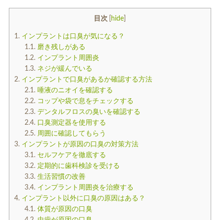
入れ歯
矯正治療
目次
[
hide
]
1.
インプラントは口臭が気になる？
1.1.
磨き残しがある
1.2.
インプラント周囲炎
1.3.
ネジが緩んでいる
2.
インプラントで口臭があるか確認する方法
2.1.
唾液のニオイを確認する
予防歯科
よくある質問
2.2.
コップや袋で息をチェックする
2.3.
デンタルフロスの臭いを確認する
2.4.
口臭測定器を使用する
診療時間・アクセス
2.5.
周囲に確認してもらう
3.
インプラントが原因の口臭の対策方法
採用情報
3.1.
セルフケアを徹底する
3.2.
定期的に歯科検診を受ける
医院からのお知らせ
3.3.
生活習慣の改善
3.4.
インプラント周囲炎を治療する
歯科コラム
4.
インプラント以外に口臭の原因はある？
4.1.
体質が原因の口臭