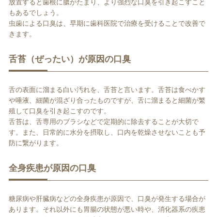
放置すると歯根に膿がたまり、より強烈な口臭を引き起こすこと
もあるでしょう。
虫歯による口臭は、早期に歯科医院で治療を受けることで改善で
きます。
舌苔（ぜったい）が原因の口臭
舌の表面に溜まる白い汚れを、舌苔と言います。舌苔は食べかす
や唾液、細菌が混ざり合ったものですが、舌に溜まると細菌が繁
殖して口臭を引き起こすのです。
舌苔は、舌専用のブラシなどで定期的に除去することが大切で
す。また、日常的に水分を摂取し、口内を乾燥させないことも予
防に繋がります。
全身疾患が原因の口臭
糖尿病や肝臓病などの全身疾患が原因で、口臭が発生する場合が
あります。それ以外にも胃腸の状態が悪い時や、消化器系の疾患