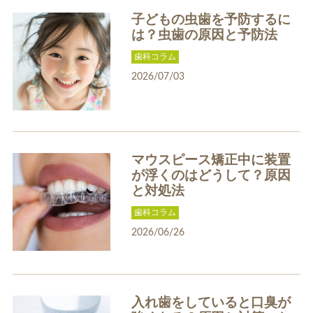
入れ歯
矯正治療
子どもの虫歯を予防するに
は？虫歯の原因と予防法
歯科コラム
2026/07/03
予防歯科
よくある質問
マウスピース矯正中に装置
が浮くのはどうして？原因
診療時間・アクセス
と対処法
歯科コラム
採用情報
2026/06/26
医院からのお知らせ
歯科コラム
入れ歯をしていると口臭が