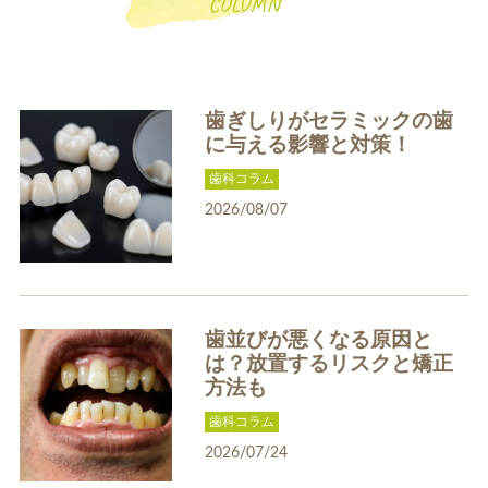
COLUMN
歯ぎしりがセラミックの歯
に与える影響と対策！
歯科コラム
一般歯科
小児歯科
2026/08/07
歯並びが悪くなる原因と
は？放置するリスクと矯正
補綴治療
補綴料金表
方法も
ホワイトニング
歯科コラム
2026/07/24