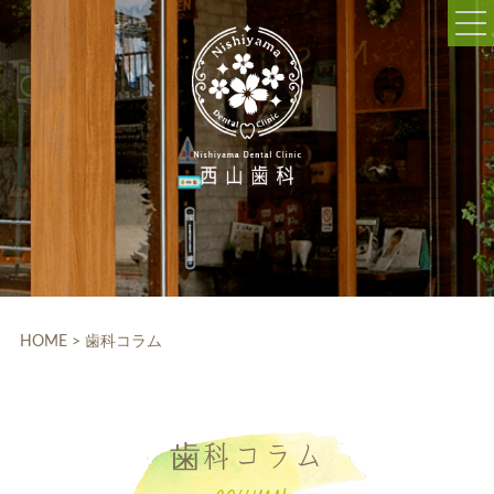
052-703-5225
9:30～12:30/14:00～18:30
休診日:木曜、日曜、祝日
WEB予約
HOME
クリニック紹介
HOME
>
歯科コラム
院内設備
院長・スタッフ紹介
歯科コラム
診療科目