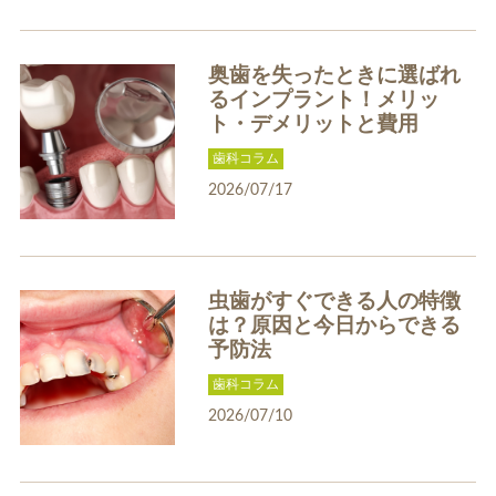
奥歯を失ったときに選ばれ
るインプラント！メリッ
ホワイトエッセンス
ホワイトニング料金表
ト・デメリットと費用
歯科コラム
2026/07/17
虫歯がすぐできる人の特徴
歯周病治療
インプラント
は？原因と今日からできる
予防法
歯科コラム
2026/07/10