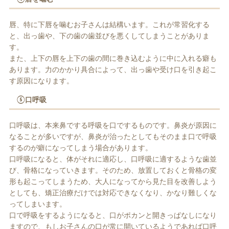
唇、特に下唇を噛むお子さんは結構います。これが常習化する
と、出っ歯や、下の歯の歯並びを悪くしてしまうことがありま
す。
また、上下の唇を上下の歯の間に巻き込むように中に入れる癖も
あります。力のかかり具合によって、出っ歯や受け口を引き起こ
す原因になります。
⑤口呼吸
口呼吸は、本来鼻でする呼吸を口でするものです。鼻炎が原因に
なることが多いですが、鼻炎が治ったとしてもそのまま口で呼吸
するのが癖になってしまう場合があります。
口呼吸になると、体がそれに適応し、口呼吸に適するような歯並
び、骨格になっていきます。そのため、放置しておくと骨格の変
形も起こってしまうため、大人になってから見た目を改善しよう
としても、矯正治療だけでは対応できなくなり、かなり難しくな
ってしまいます。
口で呼吸をするようになると、口がポカンと開きっぱなしになり
ますので、もしお子さんの口が常に開いているようであれば口呼