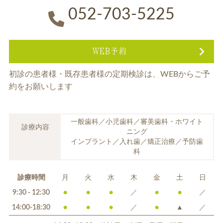
052-703-5225
WEB予約
初診の患者様・既存患者様の定期検診は、
WEBからご予
約をお願いします
一般歯科／小児歯科／審美歯科・ホワイト
診療内容
ニング
インプラント／入れ歯／矯正治療／予防歯
科
診療時間
月
火
水
木
金
土
日
9:30 - 12:30
●
●
●
／
●
●
／
14:00-18:30
●
●
●
／
●
▲
／