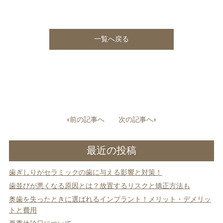
一覧へ戻る
投
«前の記事へ
次の記事へ»
稿
ナ
最近の投稿
ビ
ゲ
歯ぎしりがセラミックの歯に与える影響と対策！
ー
シ
歯並びが悪くなる原因とは？放置するリスクと矯正方法も
ョ
奥歯を失ったときに選ばれるインプラント！メリット・デメリッ
ン
トと費用