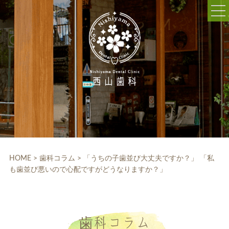
052-703-5225
9:30～12:30/14:00～18:30
休診日:木曜、日曜、祝日
WEB予約
HOME
クリニック紹介
HOME
>
歯科コラム
>
「うちの子歯並び大丈夫ですか？」 「私
も歯並び悪いので心配ですがどうなりますか？」
院内設備
院長・スタッフ紹介
診療科目
歯科コラム