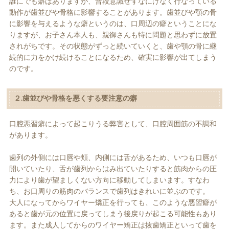
誰にでも癖はありますが、普段意識せずなにげなく行なっている
動作が歯並びや骨格に影響することがあります。歯並びや顎の骨
に影響を与えるような癖というのは、口周辺の癖ということにな
りますが、お子さん本人も、親御さんも特に問題と思わずに放置
されがちです。その状態がずっと続いていくと、歯や顎の骨に継
続的に力をかけ続けることになるため、確実に影響が出てしまう
のです。
２.歯並びや骨格を悪くする要注意の癖
口腔悪習癖によって起こりうる弊害として、口腔周囲筋の不調和
があります。
歯列の外側には口唇や頬、内側には舌があるため、いつも口唇が
開いていたり、舌が歯列からはみ出ていたりすると筋肉からの圧
力により歯が望ましくない方向に移動してしまいます。すなわ
ち、お口周りの筋肉のバランスで歯列はきれいに並ぶのです。
大人になってからワイヤー矯正を行っても、このような悪習癖が
あると歯が元の位置に戻ってしまう後戻りが起こる可能性もあり
ます。また成人してからのワイヤー矯正は抜歯矯正といって歯を