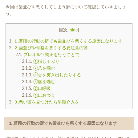
入れ歯
矯正治療
今回は歯並びを悪くしてしまう癖について確認していきましょ
う。
目次
[
hide
]
1.
１.普段の行動の癖でも歯並びを悪くする原因になります
2.
２.歯並びや骨格を悪くする要注意の癖
2.1.
プレオルソ矯正を行うことで
2.1.1.
①指しゃぶり
予防歯科
よくある質問
2.1.2.
②爪を噛む
2.1.3.
③舌を突き出したりする
診療時間・アクセス
2.1.4.
④唇を噛む
2.1.5.
⑤口呼吸
採用情報
2.1.6.
⑥ほおづえ
3.
３.悪い癖を見つけたら早期介入を
医院からのお知らせ
歯科コラム
１.普段の行動の癖でも歯並びを悪くする原因になります