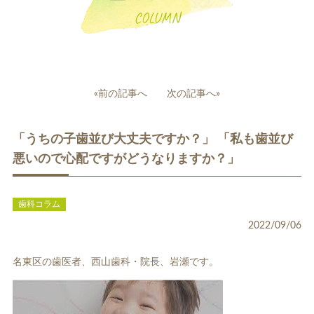
COLUMN
投
«前の記事へ
次の記事へ»
稿
一般歯科
小児歯科
ナ
「うちの子歯並び大丈夫ですか？」 「私も歯並び
ビ
ゲ
悪いので心配ですがどうなりますか？」
ー
シ
ョ
歯科コラム
ン
2022/09/06
補綴治療
補綴料金表
ホワイトニング
名東区の歯医者、西山歯科・院長、岩瀬です。