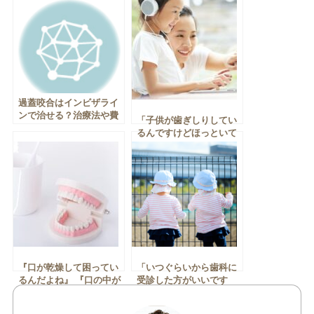
過蓋咬合はインビザライ
ンで治せる？治療法や費
「子供が歯ぎしりしてい
用も解説！
るんですけどほっといて
大丈夫ですか？」 「夜歯
ぎしりの音がすごいけど
大丈夫ですか？」
『口が乾燥して困ってい
「いつぐらいから歯科に
るんだよね』 『口の中が
受診した方がいいです
乾燥してほほを噛みやす
か？」 「うちの子虫歯に
くなってしまったよ』
なっていますか？」 「う