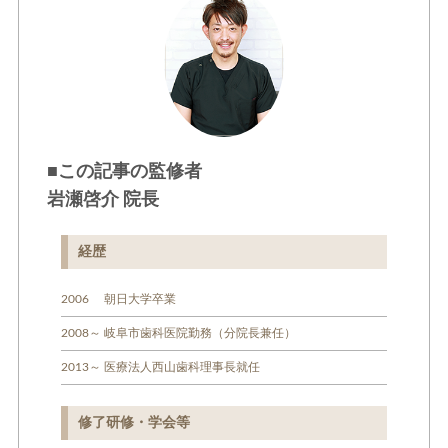
ちの子の歯並び大丈夫で
すか？」
■この記事の監修者
岩瀬啓介 院長
経歴
2006 朝日大学卒業
2008～ 岐阜市歯科医院勤務（分院長兼任）
2013～ 医療法人西山歯科理事長就任
修了研修・学会等