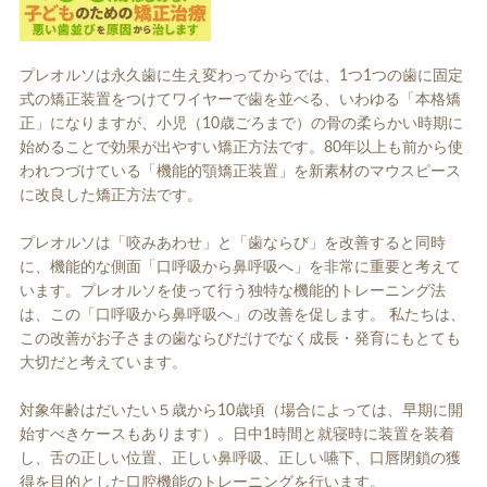
プレオルソは永久歯に生え変わってからでは、1つ1つの歯に固定
式の矯正装置をつけてワイヤーで歯を並べる、いわゆる「本格矯
正」になりますが、小児（10歳ごろまで）の骨の柔らかい時期に
始めることで効果が出やすい矯正方法です。80年以上も前から使
われつづけている「機能的顎矯正装置」を新素材のマウスピース
に改良した矯正方法です。
プレオルソは「咬みあわせ」と「歯ならび」を改善すると同時
に、機能的な側面「口呼吸から鼻呼吸へ」を非常に重要と考えて
います。プレオルソを使って行う独特な機能的トレーニング法
は、この「口呼吸から鼻呼吸へ」の改善を促します。 私たちは、
この改善がお子さまの歯ならびだけでなく成長・発育にもとても
大切だと考えています。
対象年齢はだいたい５歳から10歳頃（場合によっては、早期に開
始すべきケースもあります）。日中1時間と就寝時に装置を装着
し、舌の正しい位置、正しい鼻呼吸、正しい嚥下、口唇閉鎖の獲
得を目的とした口腔機能のトレーニングを行います。