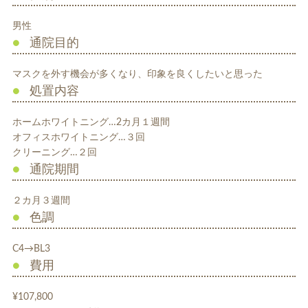
入れ歯
矯正治療
男性
通院目的
マスクを外す機会が多くなり、印象を良くしたいと思った
処置内容
ホームホワイトニング…2カ月１週間
オフィスホワイトニング…３回
予防歯科
よくある質問
クリーニング…２回
通院期間
診療時間・アクセス
２カ月３週間
採用情報
色調
医院からのお知らせ
C4→BL3
費用
歯科コラム
¥107,800