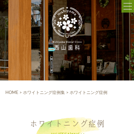
052-703-5225
9:30～12:30/14:00～18:30
休診日:木曜、日曜、祝日
WEB予約
HOME
クリニック紹介
HOME
>
ホワイトニング症例集
>
ホワイトニング症例
院内設備
院長・スタッフ紹介
ホワイトニング症例
診療科目