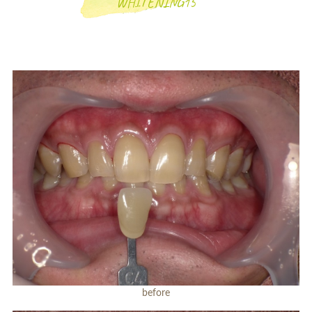
WHITENING15
一般歯科
小児歯科
補綴治療
補綴料金表
ホワイトニング
before