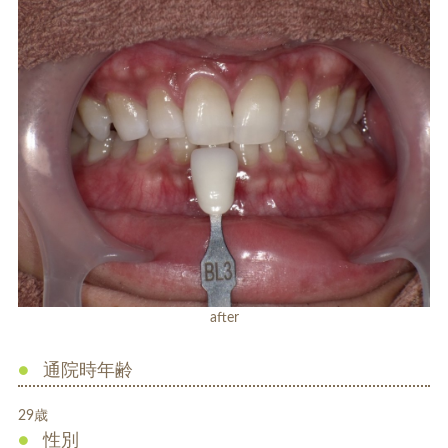
ホワイトエッセンス
ホワイトニング料金表
歯周病治療
インプラント
after
通院時年齢
29歳
性別