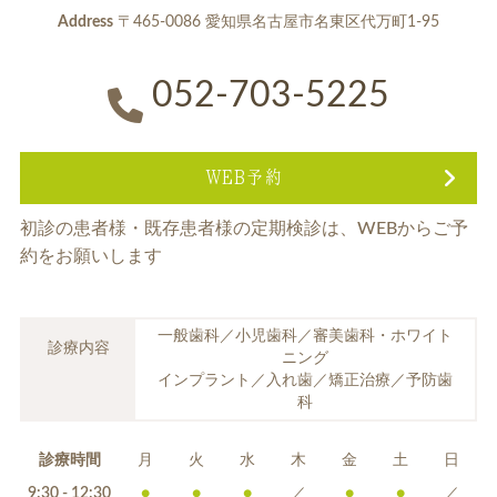
Address
〒465-0086 愛知県名古屋市名東区代万町1-95
052-703-5225
WEB予約
初診の患者様・既存患者様の定期検診は、
WEBからご予
約をお願いします
一般歯科／小児歯科／審美歯科・ホワイト
診療内容
ニング
インプラント／入れ歯／矯正治療／予防歯
科
診療時間
月
火
水
木
金
土
日
9:30 - 12:30
●
●
●
／
●
●
／