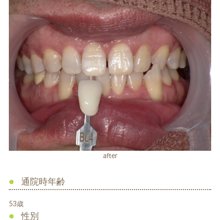
ホワイトエッセンス
ホワイトニング料金表
歯周病治療
インプラント
after
通院時年齢
53歳
性別