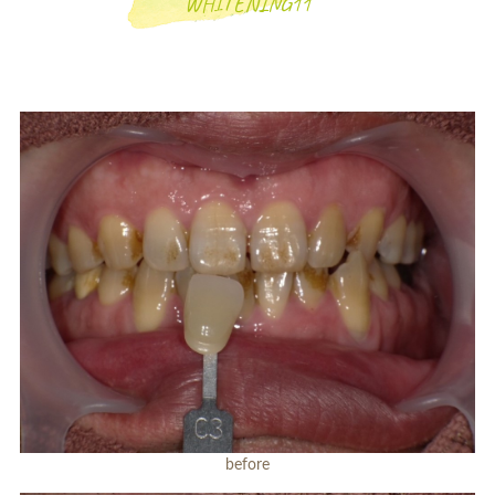
WHITENING11
一般歯科
小児歯科
補綴治療
補綴料金表
ホワイトニング
before