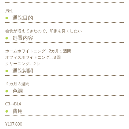
入れ歯
矯正治療
男性
通院目的
会食が増えてきたので、印象を良くしたい
処置内容
ホームホワイトニング…2カ月１週間
オフィスホワイトニング…３回
予防歯科
よくある質問
クリーニング…２回
通院期間
診療時間・アクセス
２カ月３週間
採用情報
色調
医院からのお知らせ
C3→BL4
費用
歯科コラム
¥107,800