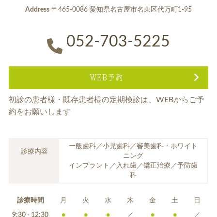
Address
〒465-0086 愛知県名古屋市名東区代万町1-95
052-703-5225
WEB予約
初診の患者様・既存患者様の定期検診は、
WEBからご予
約をお願いします
一般歯科／小児歯科／審美歯科・ホワイト
診療内容
ニング
インプラント／入れ歯／矯正治療／予防歯
科
診療時間
月
火
水
木
金
土
日
9:30 - 12:30
●
●
●
／
●
●
／