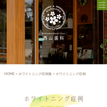
052-703-5225
9:30～12:30/14:00～18:30
休診日:木曜、日曜、祝日
WEB予約
HOME
クリニック紹介
HOME
>
ホワイトニング症例集
>
ホワイトニング症例
院内設備
院長・スタッフ紹介
ホワイトニング症例
診療科目