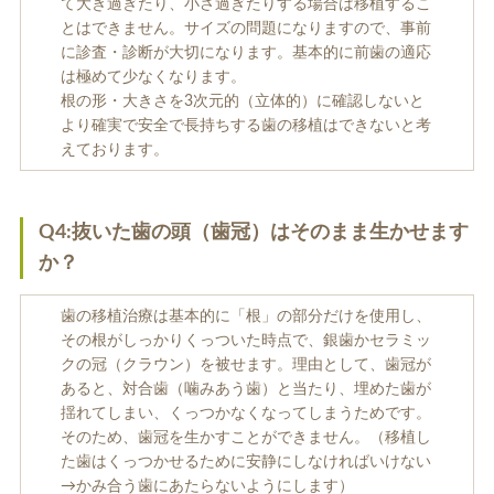
て大き過ぎたり、小さ過ぎたりする場合は移植するこ
入れ歯
矯正治療
とはできません。サイズの問題になりますので、事前
に診査・診断が大切になります。基本的に前歯の適応
は極めて少なくなります。
根の形・大きさを3次元的（立体的）に確認しないと
より確実で安全で長持ちする歯の移植はできないと考
えております。
予防歯科
よくある質問
Q4:抜いた歯の頭（歯冠）はそのまま生かせます
か？
診療時間・アクセス
歯の移植治療は基本的に「根」の部分だけを使用し、
採用情報
その根がしっかりくっついた時点で、銀歯かセラミッ
クの冠（クラウン）を被せます。理由として、歯冠が
あると、対合歯（噛みあう歯）と当たり、埋めた歯が
医院からのお知らせ
揺れてしまい、くっつかなくなってしまうためです。
そのため、歯冠を生かすことができません。（移植し
歯科コラム
た歯はくっつかせるために安静にしなければいけない
→かみ合う歯にあたらないようにします）