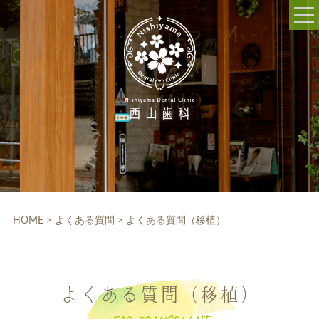
052-703-5225
9:30～12:30/14:00～18:30
休診日:木曜、日曜、祝日
WEB予約
HOME
クリニック紹介
HOME
>
よくある質問
>
よくある質問（移植）
院内設備
院長・スタッフ紹介
よくある質問（移植）
診療科目