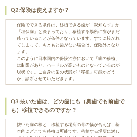
Q2:保険は使えますか？
保険でできる条件は、移植できる歯が「親知らず」か
「埋伏歯」と決まっており、移植する場所に歯がまだ
ホワイトエッセンス
ホワイトニング料金表
残っていることが条件となっています。すでに抜かれ
てしまって、もともと歯がない場合は、保険外となり
ます。
このように日本国内の保険治療において「歯の移植」
は制限があり、ハードルが高いものとなっているのが
現状です。ご自身の歯の状態が「移植」可能かどう
か、診断させていただきます。
歯周病治療
インプラント
Q3:抜いた歯は、どの歯にも（奥歯でも前歯で
も）移植できるのですか？
抜いた歯の根と、移植する場所の骨の幅が合えば、基
本的にどこでも移植は可能です。移植する場所に対し