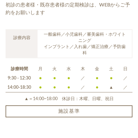
初診の患者様・既存患者様の定期検診は、
WEBからご予
約をお願いします
一般歯科／小児歯科／審美歯科・ホワイト
診療内容
ニング
インプラント／入れ歯／矯正治療／予防歯
科
診療時間
月
火
水
木
金
土
日
9:30 - 12:30
●
●
●
／
●
●
／
14:00-18:30
●
●
●
／
●
▲
／
▲＝14:00~18:00 休診日：木曜、日曜、祝日
施設基準